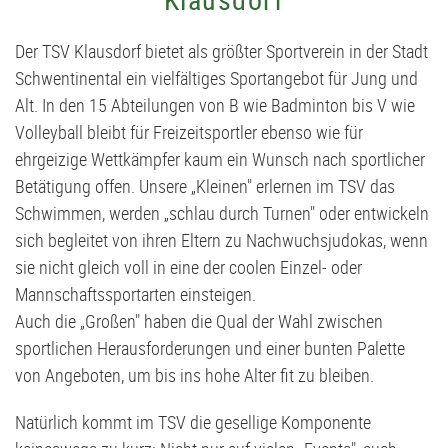
Judo
Stammtisch
D2-Jugend - TSV Klausdorf II U12
Der TSV Klausdorf bietet als größter Sportverein in der Stadt
Kanu
Förderverein
D3-Jugend - SG Schwentine
Schwentinental ein vielfältiges Sportangebot für Jung und
Alt. In den 15 Abteilungen von B wie
Badminton
bis V wie
Kids Club
Fussball Bericht Archiv
E1-Jugend - TSV Klausdorf U11
Volleyball bleibt für Freizeitsportler ebenso wie für
ehrgeizige Wettkämpfer kaum ein Wunsch nach sportlicher
Kursanmeldung | Kids Club
E2-Jugend - TSV Klausdorf II U10
Betätigung offen. Unsere „Kleinen" erlernen im TSV das
Schwimmen
, werden „schlau durch
Turnen
" oder entwickeln
Leichtathletik
E3-Jugend - TSV Klausdorf III U10
sich begleitet von ihren Eltern zu
Nachwuchsjudokas
, wenn
sie nicht gleich voll in eine der coolen Einzel- oder
Schützen
F1-Jugend - TSV Klausdorf U9
Mannschaftssportarten einsteigen.
Auch die „Großen" haben die Qual der Wahl zwischen
Schwimmen
F2-Jugend - TSV Klausdorf U8
sportlichen Herausforderungen und einer bunten Palette
von Angeboten, um bis ins hohe Alter fit zu bleiben.
Tischtennis
G-Jugend - TSV Klausdorf U7
Natürlich kommt im TSV die gesellige Komponente