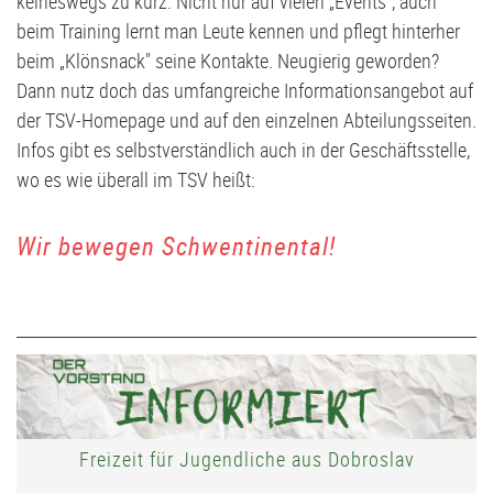
keineswegs zu kurz: Nicht nur auf vielen „
Events
", auch
Volleyball
G2-Jugend - TSV Klausdorf U6
beim Training lernt man Leute kennen und pflegt hinterher
beim „Klönsnack" seine Kontakte. Neugierig geworden?
Dann nutz doch das umfangreiche Informationsangebot auf
der TSV-Homepage und auf den einzelnen Abteilungsseiten.
Infos gibt es selbstverständlich auch in der
Geschäftsstelle
,
wo es wie überall im TSV heißt:
Wir bewegen Schwentinental!
Freizeit für Jugendliche aus Dobroslav