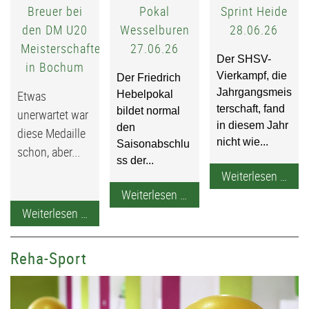
Breuer bei
Pokal
Sprint Heide
den DM U20
Wesselburen
28.06.26
Meisterschaften
27.06.26
Der SHSV-
in Bochum
Vierkampf, die
Der Friedrich
Jahrgangsmeis
Etwas
Hebelpokal
terschaft, fand
bildet normal
unerwartet war
in diesem Jahr
den
diese Medaille
nicht wie...
Saisonabschlu
schon, aber...
ss der...
SHS
Weiterlesen …
Friedrich-
Nord
Weiterlesen …
Silber
Hebbel-
Osts
Weiterlesen …
für
Pokal
Spri
Marvin
Wesselburen
Heid
Reha-Sport
Breuer
27.06.26
28.0
bei
den