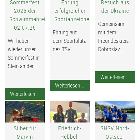
Sommerfest
Ehrung
Besuch aus
2026 der
erfolgreicher
der Ukraine
Schwimmabteilung
Sportabzeichensammler
Gemeinsam
02.07.26
Ehrung auf
mit dem
Wir haben
dem Sportplatz
Freundeskreis
wieder unser
des TSV...
Dobroslav...
Sommerfest in
Stein an der...
Bes
Weiterlesen …
Ehrung
aus
Weiterlesen …
Sommerfest
erfolgreicher
der
Weiterlesen …
2026
Sportabzeichensammler
Ukra
der
Schwimmabteilung
02.07.26
Silber für
Friedrich-
SHSV Nord-
Marvin
Hebbel-
Ostsee-