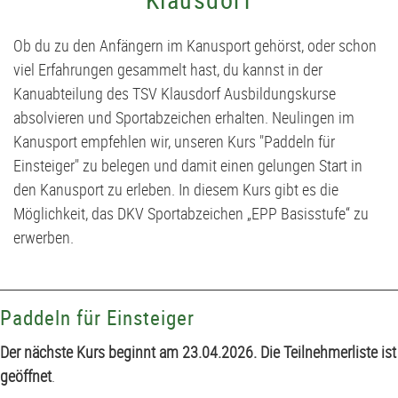
Stammtisch
D2-Jugend - TSV Klausdorf II U12
Ob du zu den Anfängern im Kanusport gehörst, oder schon
Förderverein
D3-Jugend - SG Schwentine
viel Erfahrungen gesammelt hast, du kannst in der
Kanuabteilung des TSV Klausdorf Ausbildungskurse
Fussball Bericht Archiv
E1-Jugend - TSV Klausdorf U11
absolvieren und Sportabzeichen erhalten. Neulingen im
Kanusport empfehlen wir, unseren Kurs "Paddeln für
E2-Jugend - TSV Klausdorf II U10
Einsteiger" zu belegen und damit einen gelungen Start in
den Kanusport zu erleben. In diesem Kurs gibt es die
E3-Jugend - TSV Klausdorf III U10
Möglichkeit, das DKV Sportabzeichen „EPP Basisstufe“ zu
erwerben.
F1-Jugend - TSV Klausdorf U9
F2-Jugend - TSV Klausdorf U8
Paddeln für Einsteiger
Der nächste Kurs beginnt am 23.04.2026. Die Teilnehmerliste ist
G-Jugend - TSV Klausdorf U7
geöffnet
.