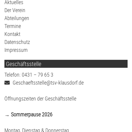
überspringen
Aktuelles
Der Verein
Abteilungen
Termine
Kontakt
Datenschutz
Impressum
Geschäftsstelle
Telefon: 0431 – 79 65 3
Geschaeftsstelle@tsv-klausdorf.de
Öffnungszeiten der Geschäftsstelle
→ Sommerpause 2026
Montag, Dienstag & Donnerstag