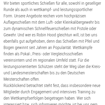
Wir bieten sportliches Schießen für alle, sowohl in geselliger
Stammtisch
D2-Jugend - TSV Klausdorf II U12
Runde als auch in wettkampf- und leistungssportlicher
Form. Unsere Angebote reichen vom hochpräzisen
Förderverein
D3-Jugend - SG Schwentine
Auflageschießen mit dem Luft- oder Kleinkalibergewehr bis
zum dynamischen Schnellfeuerschießen mit Pistole oder
Fussball Bericht Archiv
E1-Jugend - TSV Klausdorf U11
Gewehr. Und wer es Robin Hood gleichtun will, ist bei uns
ebenfalls gut aufgehoben, denn das Schießen mit Pfeil und
E2-Jugend - TSV Klausdorf II U10
Bogen gewinnt seit Jahren an Popularität. Wettkämpfe
finden als Pokal-, Preis- oder Vergleichsschießen
E3-Jugend - TSV Klausdorf III U10
vereinsintern und im regionalen Umfeld statt. Für die
leistungsorientierten Schützen steht der Weg über die Kreis-
F1-Jugend - TSV Klausdorf U9
und Landesmeisterschaften bis zu den Deutschen
Meisterschaften offen.
F2-Jugend - TSV Klausdorf U8
Rückblickend betrachtet steht fest, dass insbesondere neue
Mitglieder durch Engagement und intensives Training zu
G-Jugend - TSV Klausdorf U7
den Wettkampfserfolgen beigetragen haben. Wer sich
interessiert bzw. sich informieren möchte, ist bei uns gern