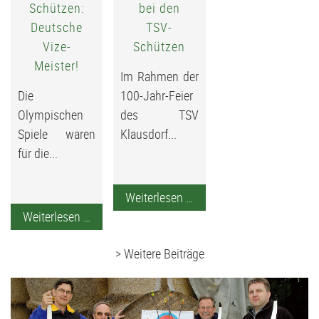
Schützen:
bei den
Deutsche
TSV-
Vize-
Schützen
Meister!
Im Rahmen der
Die
100-Jahr-Feier
Olympischen
des TSV
Spiele waren
Klausdorf...
für die...
Jubiläumsschießen
Weiterlesen …
TSV-
bei
Weiterlesen …
Schützen:
den
> Weitere Beiträge
Deutsche
TSV-
Vize-
Schützen
Meister!