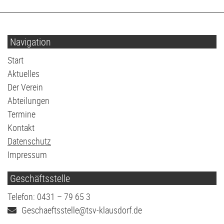
Navigation
Navigation
Start
überspringen
Aktuelles
Der Verein
Abteilungen
Termine
Kontakt
Datenschutz
Impressum
Geschäftsstelle
Telefon: 0431 – 79 65 3
Geschaeftsstelle@tsv-klausdorf.de