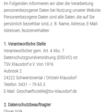
Im Folgenden informieren wir über die Verarbeitung
Judo
Stammtisch
D2-Jugend - TSV Klausdorf II U12
personenbezogener Daten bei Nutzung unserer Website.
Personenbezogene Daten sind alle Daten, die auf Sie
Kanu
Förderverein
D3-Jugend - SG Schwentine
persönlich beziehbar sind, z. B. Name, Adresse, E-Mail-
Adressen, Nutzerverhalten.
Kids Club
Fussball Bericht Archiv
E1-Jugend - TSV Klausdorf U11
1. Verantwortliche Stelle
Kursanmeldung | Kids Club
E2-Jugend - TSV Klausdorf II U10
Verantwortlicher gem. Art. 4 Abs. 7
Datenschutzgrundverordnung (DSGVO) ist:
Leichtathletik
E3-Jugend - TSV Klausdorf III U10
TSV Klausdorf e.V. Von 1916
Aubrook 2
Schützen
F1-Jugend - TSV Klausdorf U9
24222 Schwentinental / Ortsteil Klausdorf
Telefon: 0431 – 79 65 3
Schwimmen
F2-Jugend - TSV Klausdorf U8
E-Mail: Geschaeftsstelle@tsv-klausdorf.de
Tischtennis
G-Jugend - TSV Klausdorf U7
2. Datenschutzbeauftragter
Oliver Volk