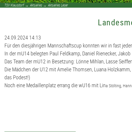
Judo
Stammtisch
D2-Jugend - TSV Klausdorf II U12
TSV Klausdorf
→
Aktuelles
→
Aktuelles Leser
Landesme
Kanu
Förderverein
D3-Jugend - SG Schwentine
Kids Club
Fussball Bericht Archiv
E1-Jugend - TSV Klausdorf U11
24.09.2024 14:13
Für den diesjährigen Mannschaftscup konnten wir in fast jeder
Kursanmeldung | Kids Club
E2-Jugend - TSV Klausdorf II U10
In der mU14 belegten Paul Feldkamp, Daniel Rienecker, Jakob 
Das Team der mU12 in Besetzung: Lönne Mihlan, Lasse Seiffert
Leichtathletik
E3-Jugend - TSV Klausdorf III U10
Die Mädchen der U12 mit Amelie Thomsen, Luana Holzkamm, Emi
das Podest!)
Noch eine Medaillenplatz errang die wU16 mit Lin
Schützen
F1-Jugend - TSV Klausdorf U9
a Stölting, Hann
Schwimmen
F2-Jugend - TSV Klausdorf U8
Tischtennis
G-Jugend - TSV Klausdorf U7