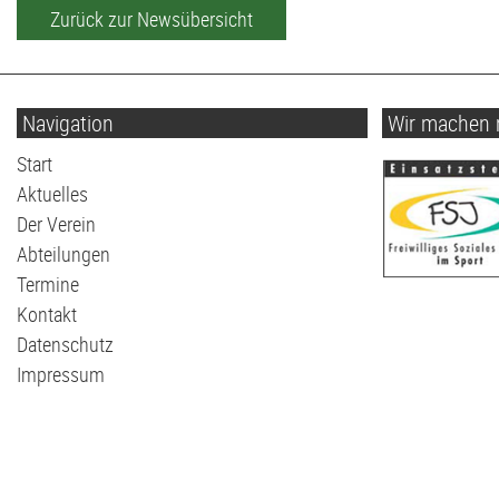
Volleyball
G2-Jugend - TSV Klausdorf U6
Zurück zur Newsübersicht
Navigation
Wir machen 
Navigation
Start
überspringen
Aktuelles
Der Verein
Abteilungen
Termine
Kontakt
Datenschutz
Impressum