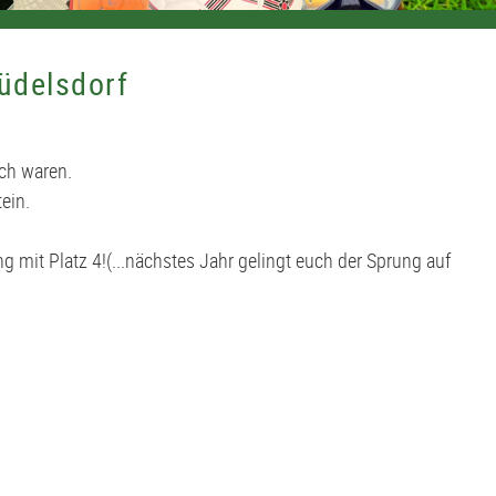
üdelsdorf
ich waren.
ein.
it Platz 4!(...nächstes Jahr gelingt euch der Sprung auf
.