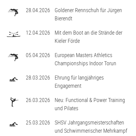
Volleyball
G2-Jugend - TSV Klausdorf U6
28.04.2026
Goldener Rennschuh für Jürgen
Bierendt
12.04.2026
Mit dem Boot an die Strände der
Kieler Förde
05.04.2026
European Masters Athletics
Championships Indoor Torun
28.03.2026
Ehrung für langjähriges
Engagement
26.03.2026
Neu: Functional & Power Training
und Pilates
25.03.2026
SHSV Jahrgangsmeisterschaften
und Schwimmerischer Mehrkampf