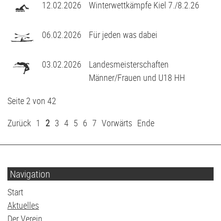
12.02.2026
Winterwettkämpfe Kiel 7./8.2.26
06.02.2026
Für jeden was dabei
03.02.2026
Landesmeisterschaften
Männer/Frauen und U18 HH
Seite 2 von 42
Zurück
1
2
3
4
5
6
7
Vorwärts
Ende
Navigation
Navigation
Start
überspringen
Aktuelles
Der Verein