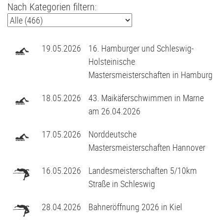
Nach Kategorien filtern:
Judo
Stammtisch
D2-Jugend - TSV Klausdorf II U12
Kanu
Förderverein
D3-Jugend - SG Schwentine
19.05.2026
16. Hamburger und Schleswig-
Kids Club
Fussball Bericht Archiv
E1-Jugend - TSV Klausdorf U11
Holsteinische
Mastersmeisterschaften in Hamburg
Kursanmeldung | Kids Club
E2-Jugend - TSV Klausdorf II U10
18.05.2026
43. Maikäferschwimmen in Marne
am 26.04.2026
Leichtathletik
E3-Jugend - TSV Klausdorf III U10
17.05.2026
Norddeutsche
Schützen
F1-Jugend - TSV Klausdorf U9
Mastersmeisterschaften Hannover
Schwimmen
F2-Jugend - TSV Klausdorf U8
16.05.2026
Landesmeisterschaften 5/10km
Straße in Schleswig
Tischtennis
G-Jugend - TSV Klausdorf U7
28.04.2026
Bahneröffnung 2026 in Kiel