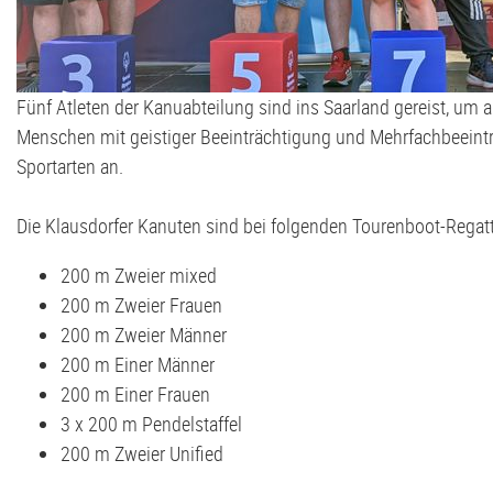
Volleyball
G2-Jugend - TSV Klausdorf U6
Fünf Atleten der Kanuabteilung sind ins Saarland gereist, um 
Menschen m
it geistiger Beeinträchtigung und Mehrfachbeeintr
Sportarten an.
Die Klausdorfer Kanuten sind bei folgenden Tourenboot-Regat
200 m Zweier mixed
200 m Zweier Frauen
200 m Zweier Männer
200 m Einer Männer
200 m Einer Frauen
3 x 200 m Pendelstaffel
200 m Zweier Unified