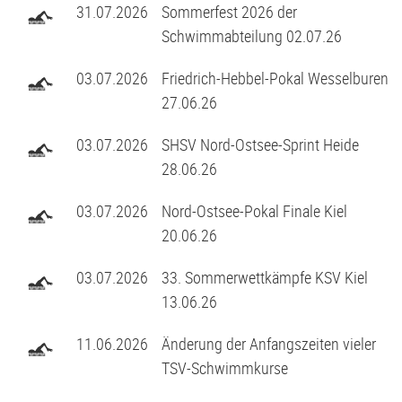
31.07.2026
Sommerfest 2026 der
Stammtisch
D2-Jugend - TSV Klausdorf II U12
Schwimmabteilung 02.07.26
Förderverein
D3-Jugend - SG Schwentine
03.07.2026
Friedrich-Hebbel-Pokal Wesselburen
27.06.26
Fussball Bericht Archiv
E1-Jugend - TSV Klausdorf U11
03.07.2026
SHSV Nord-Ostsee-Sprint Heide
E2-Jugend - TSV Klausdorf II U10
28.06.26
E3-Jugend - TSV Klausdorf III U10
03.07.2026
Nord-Ostsee-Pokal Finale Kiel
20.06.26
F1-Jugend - TSV Klausdorf U9
03.07.2026
33. Sommerwettkämpfe KSV Kiel
13.06.26
F2-Jugend - TSV Klausdorf U8
11.06.2026
Änderung der Anfangszeiten vieler
G-Jugend - TSV Klausdorf U7
TSV-Schwimmkurse