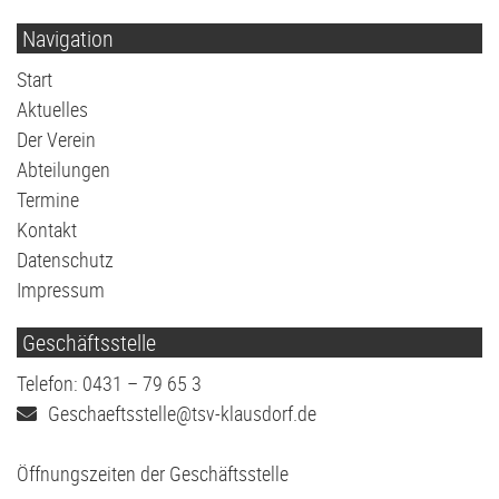
Navigation
Navigation
Start
überspringen
Aktuelles
Der Verein
Abteilungen
Termine
Kontakt
Datenschutz
Impressum
Geschäftsstelle
Telefon: 0431 – 79 65 3
Geschaeftsstelle@tsv-klausdorf.de
Öffnungszeiten der Geschäftsstelle