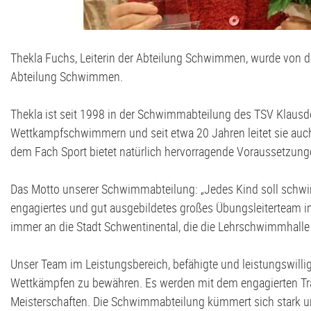
Volleyball
G2-Jugend - TSV Klausdorf U6
Thekla Fuchs, Leiterin der Abteilung Schwimmen, wurde von d
Abteilung Schwimmen.
Thekla ist seit 1998 in der Schwimmabteilung des TSV Klausdor
Wettkampfschwimmern und seit etwa 20 Jahren leitet sie auch 
dem Fach Sport bietet natürlich hervorragende Voraussetzunge
Das Motto unserer Schwimmabteilung: „Jedes Kind soll schwimm
engagiertes und gut ausgebildetes großes Übungsleiterteam im
immer an die Stadt Schwentinental, die die Lehrschwimmhalle in
Unser Team im Leistungsbereich, befähigte und leistungswillig
Wettkämpfen zu bewähren. Es werden mit dem engagierten Tra
Meisterschaften. Die Schwimmabteilung kümmert sich stark