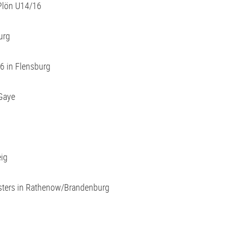
 Plön U14/16
urg
6 in Flensburg
 Gaye
ig
sters in Rathenow/Brandenburg