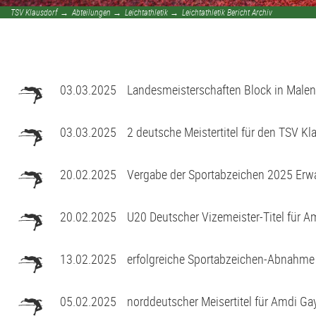
Stammtisch
D2-Jugend - TSV Klausdorf II U12
TSV Klausdorf
→
Abteilungen
→
Leichtathletik
→
Leichtathletik Bericht Archiv
Förderverein
D3-Jugend - SG Schwentine
Fussball Bericht Archiv
E1-Jugend - TSV Klausdorf U11
03.03.2025
Landesmeisterschaften Block in Malen
E2-Jugend - TSV Klausdorf II U10
03.03.2025
2 deutsche Meistertitel für den TSV Kl
E3-Jugend - TSV Klausdorf III U10
20.02.2025
Vergabe der Sportabzeichen 2025 Erw
F1-Jugend - TSV Klausdorf U9
20.02.2025
U20 Deutscher Vizemeister-Titel für 
F2-Jugend - TSV Klausdorf U8
13.02.2025
erfolgreiche Sportabzeichen-Abnahme
G-Jugend - TSV Klausdorf U7
05.02.2025
norddeutscher Meisertitel für Amdi Ga