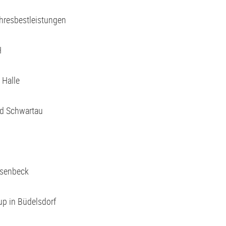
ahresbestleistungen
H
 Halle
ad Schwartau
esenbeck
p in Büdelsdorf