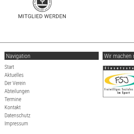
Navigation
Wir machen 
Navigation
Start
überspringen
Aktuelles
Der Verein
Abteilungen
Termine
Kontakt
Datenschutz
Impressum