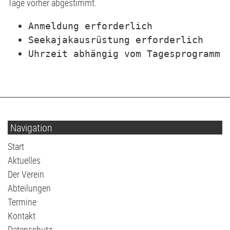
Tage vorher abgestimmt.
Volleyball
G2-Jugend - TSV Klausdorf U6
Anmeldung erforderlich
Seekajakausrüstung erforderlich
Uhrzeit abhängig vom Tagesprogramm
Navigation
Navigation
Start
überspringen
Aktuelles
Der Verein
Abteilungen
Termine
Kontakt
Datenschutz