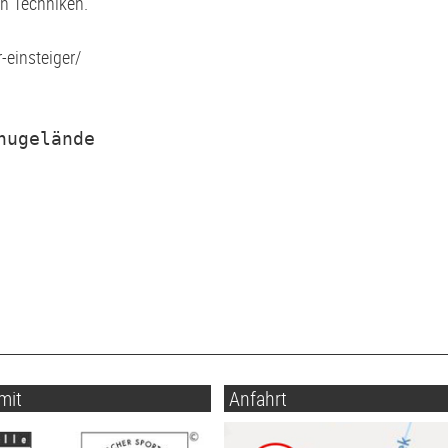
en Techniken.
-einsteiger/
nugelände
mit
Anfahrt