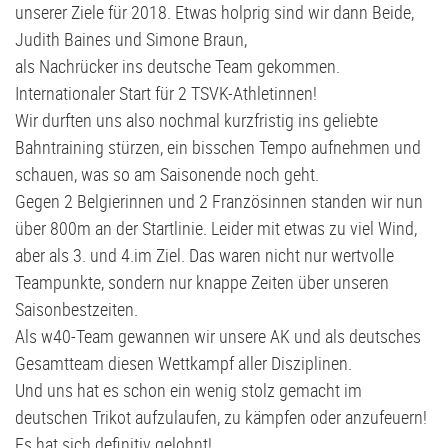
Volleyball
G2-Jugend - TSV Klausdorf U6
unserer Ziele für 2018. Etwas holprig sind wir dann Beide,
Judith Baines und Simone Braun,
als Nachrücker ins deutsche Team gekommen.
Internationaler Start für 2 TSVK-Athletinnen!
Wir durften uns also nochmal kurzfristig ins geliebte
Bahntraining stürzen, ein bisschen Tempo aufnehmen und
schauen, was so am Saisonende noch geht.
Gegen 2 Belgierinnen und 2 Französinnen standen wir nun
über 800m an der Startlinie. Leider mit etwas zu viel Wind,
aber als 3. und 4.im Ziel. Das waren nicht nur wertvolle
Teampunkte, sondern nur knappe Zeiten über unseren
Saisonbestzeiten.
Als w40-Team gewannen wir unsere AK und als deutsches
Gesamtteam diesen Wettkampf aller Disziplinen.
Und uns hat es schon ein wenig stolz gemacht im
deutschen Trikot aufzulaufen, zu kämpfen oder anzufeuern!
Es hat sich definitiv gelohnt!