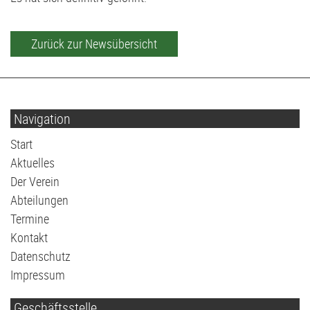
Zurück zur Newsübersicht
Navigation
Navigation
Start
überspringen
Aktuelles
Der Verein
Abteilungen
Termine
Kontakt
Datenschutz
Impressum
Geschäftsstelle