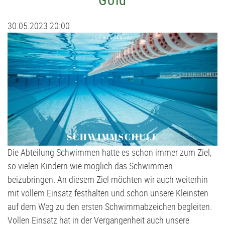
Judo
Stammtisch
D2-Jugend - TSV Klausdorf II U12
30.05.2023 20:00
Kanu
Förderverein
D3-Jugend - SG Schwentine
Kids Club
Fussball Bericht Archiv
E1-Jugend - TSV Klausdorf U11
Kursanmeldung | Kids Club
E2-Jugend - TSV Klausdorf II U10
Leichtathletik
E3-Jugend - TSV Klausdorf III U10
Schützen
F1-Jugend - TSV Klausdorf U9
Die Abteilung Schwimmen hatte es schon immer zum Ziel,
so vielen Kindern wie möglich das Schwimmen
Schwimmen
F2-Jugend - TSV Klausdorf U8
beizubringen. An diesem Ziel möchten wir auch weiterhin
mit vollem Einsatz festhalten und schon unsere Kleinsten
Tischtennis
G-Jugend - TSV Klausdorf U7
auf dem Weg zu den ersten Schwimmabzeichen begleiten.
Vollen Einsatz hat in der Vergangenheit auch unsere