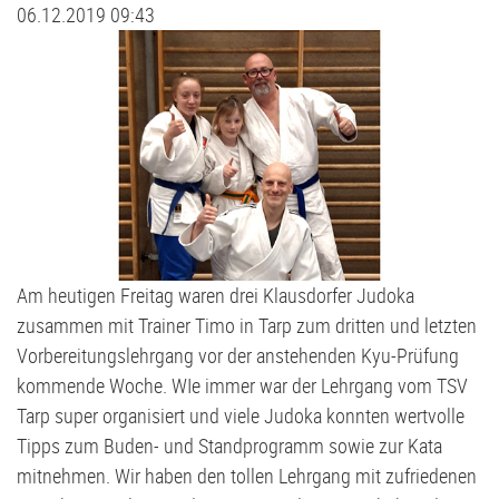
06.12.2019 09:43
Judo
Stammtisch
D2-Jugend - TSV Klausdorf II U12
Kanu
Förderverein
D3-Jugend - SG Schwentine
Kids Club
Fussball Bericht Archiv
E1-Jugend - TSV Klausdorf U11
Kursanmeldung | Kids Club
E2-Jugend - TSV Klausdorf II U10
Leichtathletik
E3-Jugend - TSV Klausdorf III U10
Am heutigen Freitag waren drei Klausdorfer Judoka
Schützen
F1-Jugend - TSV Klausdorf U9
zusammen mit Trainer Timo in Tarp zum dritten und letzten
Vorbereitungslehrgang vor der anstehenden Kyu-Prüfung
Schwimmen
F2-Jugend - TSV Klausdorf U8
kommende Woche. WIe immer war der Lehrgang vom TSV
Tarp super organisiert und viele Judoka konnten wertvolle
Tischtennis
G-Jugend - TSV Klausdorf U7
Tipps zum Buden- und Standprogramm sowie zur Kata
mitnehmen. Wir haben den tollen Lehrgang mit zufriedenen