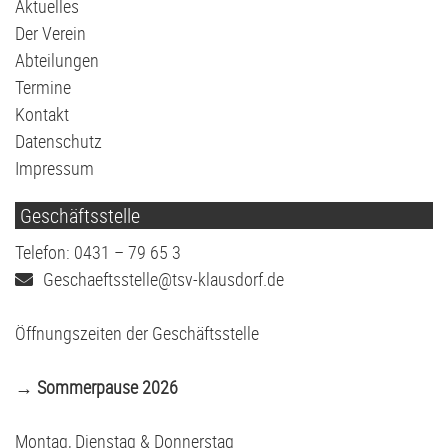
überspringen
Aktuelles
Der Verein
Abteilungen
Termine
Kontakt
Datenschutz
Impressum
Geschäftsstelle
Telefon: 0431 – 79 65 3
Geschaeftsstelle@tsv-klausdorf.de
Öffnungszeiten der Geschäftsstelle
→ Sommerpause 2026
Montag, Dienstag & Donnerstag