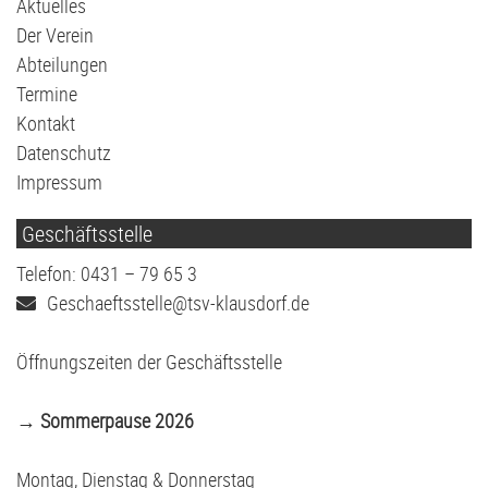
überspringen
Aktuelles
Der Verein
Abteilungen
Termine
Kontakt
Datenschutz
Impressum
Geschäftsstelle
Telefon: 0431 – 79 65 3
Geschaeftsstelle@tsv-klausdorf.de
Öffnungszeiten der Geschäftsstelle
→ Sommerpause 2026
Montag, Dienstag & Donnerstag