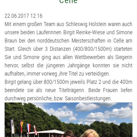
Judo
Stammtisch
D2-Jugend - TSV Klausdorf II U12
22.06.2017 12:16
Kanu
Förderverein
D3-Jugend - SG Schwentine
Mit einem großen Team aus Schleswig Holstein waren auch
unsere beiden Läuferinnen Birgit Reinke-Wiese und Simone
Kids Club
Fussball Bericht Archiv
E1-Jugend - TSV Klausdorf U11
Braun bei den norddeutschen Meisterschaften in Celle am
Start. Gleich über 3 Distanzen (400/800/1500m) starteten
Kursanmeldung | Kids Club
E2-Jugend - TSV Klausdorf II U10
Sie und Simone ging aus allen Wettbewerben als Siegerin
hervor, selbst die jüngeren Jahrgänge konnten sie nicht
Leichtathletik
E3-Jugend - TSV Klausdorf III U10
aufhalten, immer vorweg ,ihre Titel zu verteidigen.
Birgit gelang über 800/1500m jeweils Platz 2 und die 400m
Schützen
F1-Jugend - TSV Klausdorf U9
beendete sie als neue Titelträgerin. Beide Frauen liefen
durchweg persönliche, bzw. Saisonbestleistungen.
Schwimmen
F2-Jugend - TSV Klausdorf U8
Tischtennis
G-Jugend - TSV Klausdorf U7