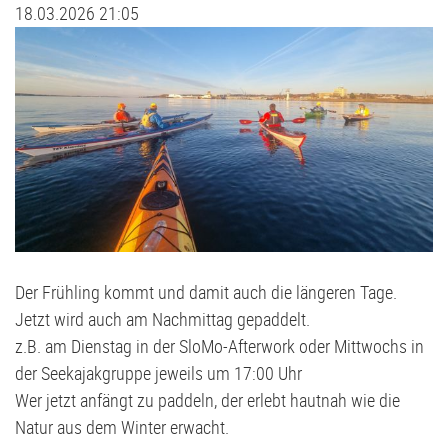
18.03.2026 21:05
Judo
Stammtisch
D2-Jugend - TSV Klausdorf II U12
Kanu
Förderverein
D3-Jugend - SG Schwentine
Kids Club
Fussball Bericht Archiv
E1-Jugend - TSV Klausdorf U11
Kursanmeldung | Kids Club
E2-Jugend - TSV Klausdorf II U10
Leichtathletik
E3-Jugend - TSV Klausdorf III U10
Schützen
F1-Jugend - TSV Klausdorf U9
Der Frühling kommt und damit auch die längeren Tage.
Jetzt wird auch am Nachmittag gepaddelt.
Schwimmen
F2-Jugend - TSV Klausdorf U8
z.B. am Dienstag in der SloMo-Afterwork oder Mittwochs in
der Seekajakgruppe jeweils um 17:00 Uhr
Tischtennis
G-Jugend - TSV Klausdorf U7
Wer jetzt anfängt zu paddeln, der erlebt hautnah wie die
Natur aus dem Winter erwacht.