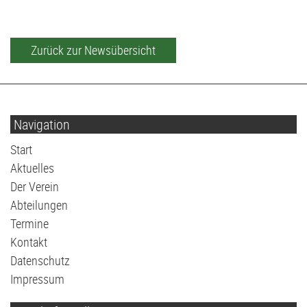
Volleyball
G2-Jugend - TSV Klausdorf U6
Zurück zur Newsübersicht
Navigation
Navigation
Start
überspringen
Aktuelles
Der Verein
Abteilungen
Termine
Kontakt
Datenschutz
Impressum