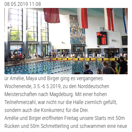
08.05.2019 11:08
Judo
Stammtisch
D2-Jugend - TSV Klausdorf II U12
Kanu
Förderverein
D3-Jugend - SG Schwentine
Kids Club
Fussball Bericht Archiv
E1-Jugend - TSV Klausdorf U11
Kursanmeldung | Kids Club
E2-Jugend - TSV Klausdorf II U10
Leichtathletik
E3-Jugend - TSV Klausdorf III U10
ür Amélie, Maya und Birger ging es vergangenes
Schützen
F1-Jugend - TSV Klausdorf U9
Wochenende, 3.5.-6.5.2019, zu den Norddeutschen
Meisterschaften nach Magdeburg. Mit einer hohen
Schwimmen
F2-Jugend - TSV Klausdorf U8
Teilnehmerzahl, war nicht nur die Halle ziemlich gefüllt,
sondern auch die Konkurrenz für die Drei.
Tischtennis
G-Jugend - TSV Klausdorf U7
Amélie und Birger eröffneten Freitag unsere Starts mit 50m
Rücken und 50m Schmetterling und schwammen eine neue