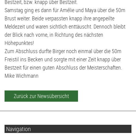
Volleyball
G2-Jugend - TSV Klausdorf U6
Bestzeit, bzw. knapp über Bestzeit.
Samstag ging es dann für Amélie und Maya über die 50m
Brust weiter. Beide verpassten knapp ihre angepeilte
Meldezeit und waren sichtlich enttäuscht. Dennoch bleibt
der Blick nach vorne, in Richtung des nächsten
Höhepunktes!
Zum Abschluss durfte Birger noch einmal über die 50m
Freistil ins Becken und sorgte mit einer Zeit knapp über
Bestzeit für einen guten Abschluss der Meisterschaften.
Mike Wichmann
Zurück zur Newsübersicht
Navigation