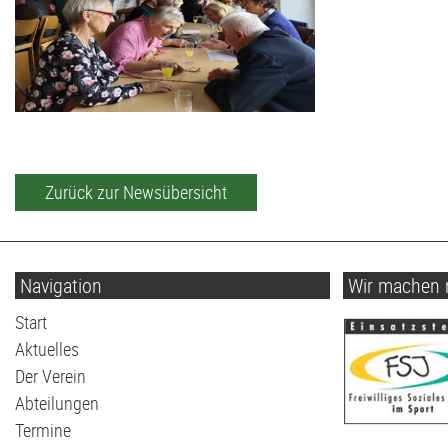
Zurück zur Newsübersicht
Navigation
Wir machen 
Navigation
Start
überspringen
Aktuelles
Der Verein
Abteilungen
Termine