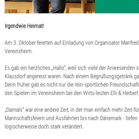
Volleyball
G2-Jugend - TSV Klausdorf U6
Irgendwie Heimat!
Am 3. Oktober feierten auf Einladung von Organisator Manfre
Vereinsheim.
Es gab ein herzliches „Hallo“, weil sich viele der Anwesenden 
Klausdorf angereist waren. Nach einem Begrüßungsgetränk gab
Denn früher gab es nicht nur die rein-sportlichen Freundschaft
den Spielen im Vereinsheim bei den Wirts-leuten Elli & Herbert
„Damals“ war eine andere Zeit, in der man einfach mehr Zeit fü
Mannschaftsfeiern und Ausfahrten bis nach Dänemark - liefen h
logischerweise doch stark verändert.